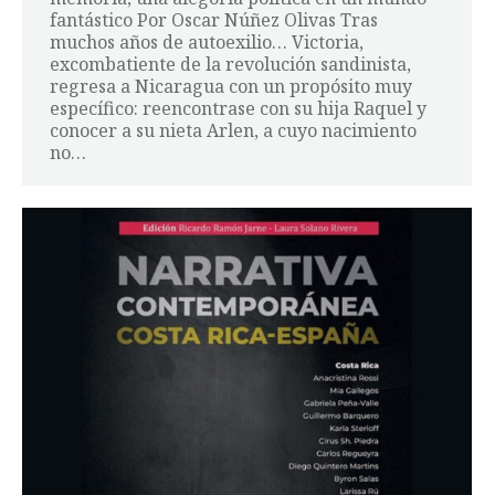
fantástico Por Oscar Núñez Olivas Tras
muchos años de autoexilio… Victoria,
excombatiente de la revolución sandinista,
regresa a Nicaragua con un propósito muy
específico: reencontrase con su hija Raquel y
conocer a su nieta Arlen, a cuyo nacimiento
no…