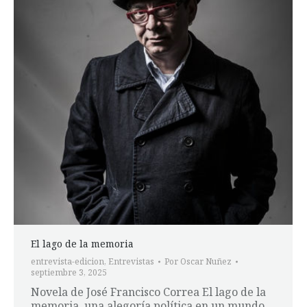
El lago de la memoria
entrevista-edicion
,
Entrevistas
Por
Oscar Nuñez
septiembre 3, 2025
Novela de José Francisco Correa El lago de la
memoria, una alegoría política en un mundo