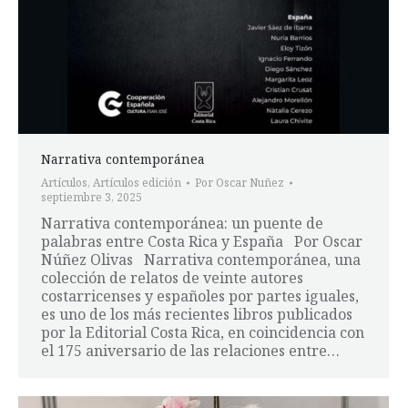
Narrativa contemporánea
Artículos
,
Artículos edición
Por
Oscar Nuñez
septiembre 3, 2025
Narrativa contemporánea: un puente de
palabras entre Costa Rica y España Por Oscar
Núñez Olivas Narrativa contemporánea, una
colección de relatos de veinte autores
costarricenses y españoles por partes iguales,
es uno de los más recientes libros publicados
por la Editorial Costa Rica, en coincidencia con
el 175 aniversario de las relaciones entre…