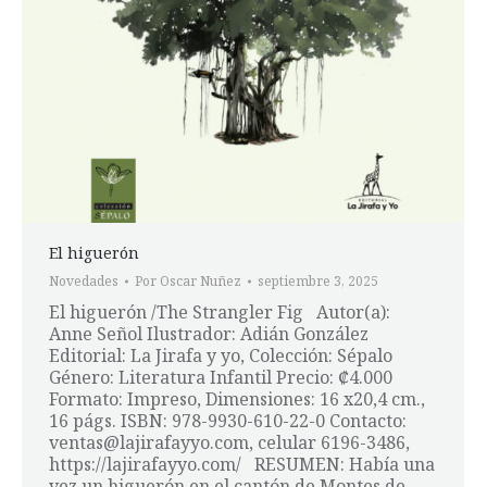
El higuerón
Novedades
Por
Oscar Nuñez
septiembre 3, 2025
El higuerón /The Strangler Fig Autor(a):
Anne Señol Ilustrador: Adián González
Editorial: La Jirafa y yo, Colección: Sépalo
Género: Literatura Infantil Precio: ₡4.000
Formato: Impreso, Dimensiones: 16 x20,4 cm.,
16 págs. ISBN: 978-9930-610-22-0 Contacto:
ventas@lajirafayyo.com, celular 6196-3486,
https://lajirafayyo.com/ RESUMEN: Había una
vez un higuerón en el cantón de Montes de