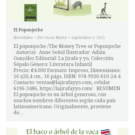
El Poponjoche
Novedades
Por
Oscar Nuñez
septiembre 3, 2025
El poponjoche /The Money Tree or Poponjoche
Autor(a): Anne Señol Ilustrador: Adián
González Editorial: La Jirafa y yo, Colección:
Sépalo Género: Literatura Infantil
Precio: ₡4.000 Formato: Impreso, Dimensiones:
16 x20,4 cm., 16 págs. ISBN: 978-9930-610-24-4
Contacto: ventas@lajirafayyo.com, celular
6196-3486, https://lajirafayyo.com/ RESUMEN
El poponjoche es un árbol generoso, con
muchos nombres diferentes según cada país
latinoamericano. Originalmente, proviene
de…