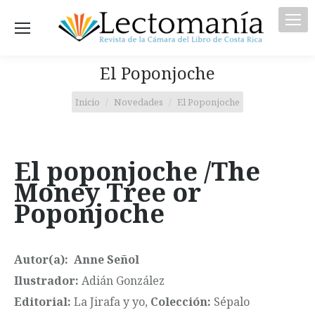
El Poponjoche
Estás aquí:
Inicio
Novedades
El Poponjoche
El poponjoche /The
Money Tree or
Poponjoche
Autor(a): Anne Señol
Ilustrador:
Adián González
Editorial:
La Jirafa y yo,
Colección:
Sépalo