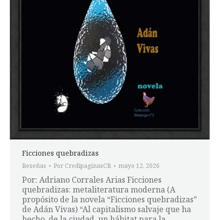
Ficciones quebradizas
Reseñas
Por
CredipaginasCR
mayo 12, 2026
Por: Adriano Corrales Arias Ficciones
quebradizas: metaliteratura moderna (A
propósito de la novela “Ficciones quebradizas”
de Adán Vivas) “Al capitalismo salvaje que ha
hecho, de la ciudad, un hábitat para la