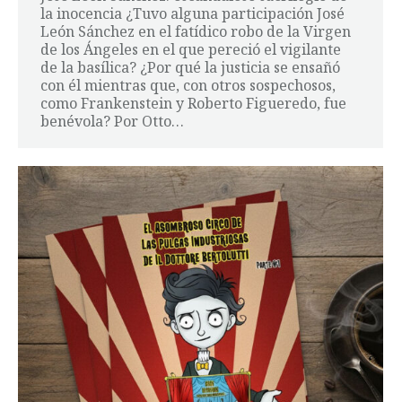
la inocencia ¿Tuvo alguna participación José
León Sánchez en el fatídico robo de la Virgen
de los Ángeles en el que pereció el vigilante
de la basílica? ¿Por qué la justicia se ensañó
con él mientras que, con otros sospechosos,
como Frankenstein y Roberto Figueredo, fue
benévola? Por Otto…