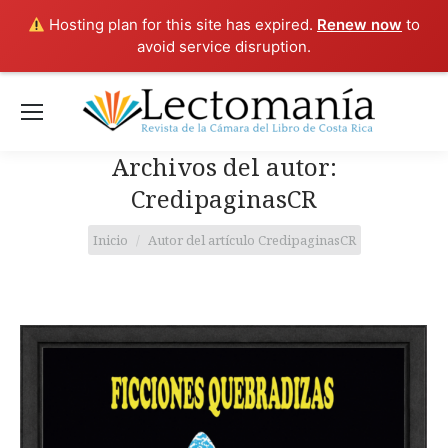
Hosting plan for this site has expired.
Renew now
to
avoid service disruption.
Archivos del autor:
CredipaginasCR
Estás aquí:
Inicio
Autor del artículo CredipaginasCR