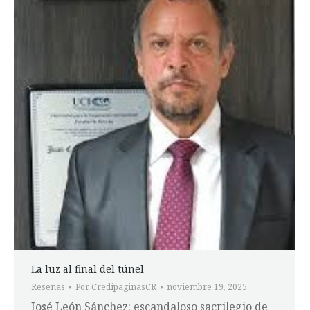
La luz al final del túnel
Reseñas
Por
CredipaginasCR
noviembre 19, 2025
José León Sánchez: escandaloso sacrilegio de