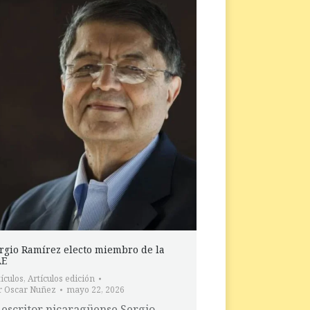
rgio Ramírez electo miembro de la
AE
ículos
,
Artículos edición
r
Oscar Nuñez
mayo 22, 2026
 escritor nicaragüense Sergio