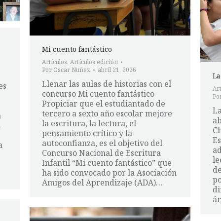
Mi cuento fantástico
Artículos
,
Artículos edición
Por
Oscar Nuñez
abril 21, 2026
La
Llenar las aulas de historias con el
es
Art
concurso Mi cuento fantástico
Po
Propiciar que el estudiantado de
La
tercero a sexto año escolar mejore
n
ab
la escritura, la lectura, el
a
Ch
pensamiento crítico y la
Es
autoconfianza, es el objetivo del
a
ad
Concurso Nacional de Escritura
le
Infantil “Mi cuento fantástico” que
de
ha sido convocado por la Asociación
po
Amigos del Aprendizaje (ADA)…
di
ár