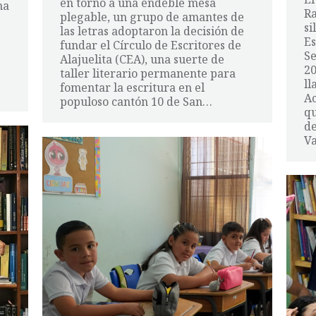
en torno a una endeble mesa
na
Ra
plegable, un grupo de amantes de
si
las letras adoptaron la decisión de
Es
fundar el Círculo de Escritores de
Se
Alajuelita (CEA), una suerte de
20
taller literario permanente para
ll
fomentar la escritura en el
Ac
populoso cantón 10 de San…
qu
de
Va