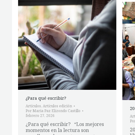
¿Para qué escribir?
Artículos
,
Artículos edición
20
Por
Maria Paz Elizondo Castillo
febrero 27, 2026
Art
Po
¿Para qué escribir? “Los mejores
20
momentos en la lectura son