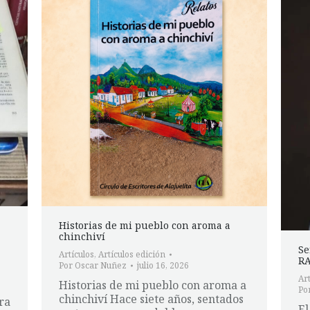
Historias de mi pueblo con aroma a
chinchiví
Se
Artículos
,
Artículos edición
R
Por
Oscar Nuñez
julio 16, 2026
Art
Historias de mi pueblo con aroma a
Po
chinchiví Hace siete años, sentados
ra
El