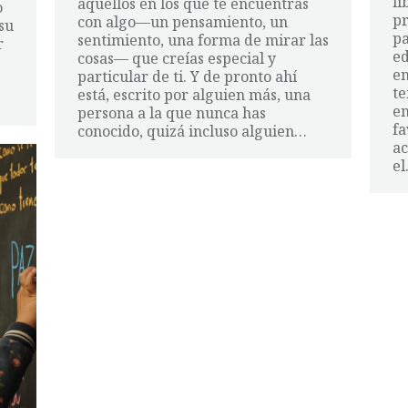
li
aquellos en los que te encuentras
o
p
con algo—un pensamiento, un
su
pa
sentimiento, una forma de mirar las
r
ed
cosas— que creías especial y
en
particular de ti. Y de pronto ahí
te
está, escrito por alguien más, una
en
persona a la que nunca has
fa
conocido, quizá incluso alguien…
ac
e