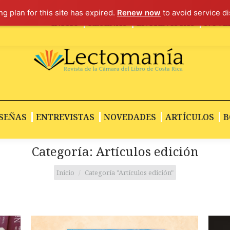
g plan for this site has expired.
Renew now
to avoid service di
INICIO
RESEÑAS
ENTREVISTAS
NOVE
SEÑAS
ENTREVISTAS
NOVEDADES
ARTÍCULOS
B
Categoría:
Artículos edición
Estás aquí:
Inicio
Categoría "Artículos edición"