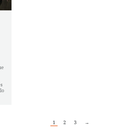
ue
es
lo
1
2
3
→