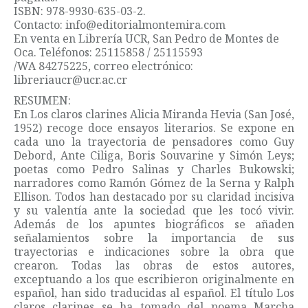
ISBN: 978-9930-635-03-2.
Contacto: info@editorialmontemira.com
En venta en Librería UCR, San Pedro de Montes de
Oca. Teléfonos: 25115858 / 25115593
/WA 84275225, correo electrónico:
libreriaucr@ucr.ac.cr
RESUMEN:
En Los claros clarines Alicia Miranda Hevia (San José,
1952) recoge doce ensayos literarios. Se expone en
cada uno la trayectoria de pensadores como Guy
Debord, Ante Ciliga, Boris Souvarine y Simón Leys;
poetas como Pedro Salinas y Charles Bukowski;
narradores como Ramón Gómez de la Serna y Ralph
Ellison. Todos han destacado por su claridad incisiva
y su valentía ante la sociedad que les tocó vivir.
Además de los apuntes biográficos se añaden
señalamientos sobre la importancia de sus
trayectorias e indicaciones sobre la obra que
crearon. Todas las obras de estos autores,
exceptuando a los que escribieron originalmente en
español, han sido traducidas al español. El título Los
claros clarines se ha tomado del poema Marcha