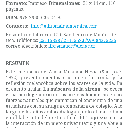
Formato
: Impreso.
Dimensiones:
21 x 14 cm, 116
páginas.
ISBN:
978-9930-635-04-9.
Contacto:
info@editorialmontemira.com
En venta en Librería UCR, San Pedro de Montes de
Oca. Teléfonos:
25115858 / 25115593 /WA 84275225
,
correo electrónico:
libreriaucr@ucr.ac.cr
RESUMEN
:
Este cuentario de Alicia Miranda Hevia (San José,
1952) presenta cuentos que unen la ironía y la
reflexión melancólica sobre los azares de la vida. En
el cuento titular,
La máscara de la
sirena
, se evoca
el pasado legendario de los poemas homéricos en las
fuerzas naturales que enmarcan el encuentra de una
estudiante con su antigua compañera de colegio. A lo
largo de los años ambas dialogan junto al mar o bien
en el laberinto del destino final.
El tropiezo
marca
la interacción de un nieto universitario y una abuela