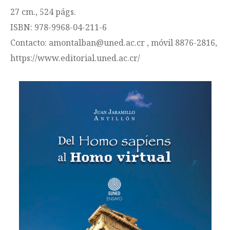
27 cm., 524 págs.
ISBN: 978-9968-04-211-6
Contacto: amontalban@uned.ac.cr , móvil 8876-2816,
https://www.editorial.uned.ac.cr/