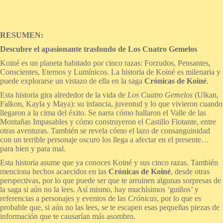
RESUMEN:
Descubre el apasionante trasfondo de Los Cuatro Gemelos
Koiné es un planeta habitado por cinco razas: Forzudos, Pensantes,
Conscientes, Eternos y Lumínicos. La historia de Koiné es milenaria y
puede explorarse un vistazo de ella en la saga
Crónicas de Koiné
.
Esta historia gira alrededor de la vida de
Los Cuatro Gemelos
(Ulkan,
Falkon, Kayla y Maya): su infancia, juventud y lo que vivieron cuando
llegaron a la cima del éxito. Se narra cómo hallaron el Valle de las
Montañas Impasables y cómo construyeron el Castillo Flotante, entre
otras aventuras. También se revela cómo el lazo de consanguinidad
con un terrible personaje oscuro los llega a afectar en el presente…
para bien y para mal.
Esta historia asume que ya conoces Koiné y sus cinco razas. También
menciona hechos acaecidos en las
Crónicas de Koiné
, desde otras
perspectivas, por lo que puede ser que te arruinen algunas sorpresas de
la saga si aún no la lees. Así mismo, hay muchísimos ‘guiños’ y
referencias a personajes y eventos de las
Crónicas
, por lo que es
probable que, si aún no las lees, se te escapen esas pequeñas piezas de
información que te causarían más asombro.