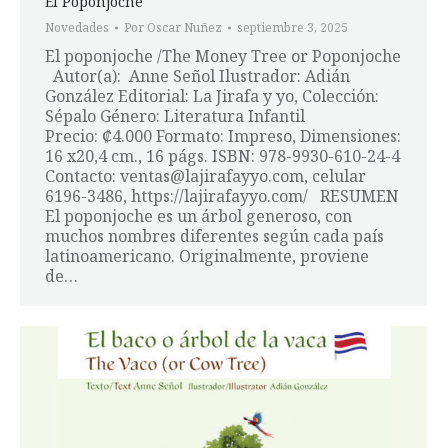
El Poponjoche
Novedades
Por
Oscar Nuñez
septiembre 3, 2025
El poponjoche /The Money Tree or Poponjoche
Autor(a): Anne Señol Ilustrador: Adián
González Editorial: La Jirafa y yo, Colección:
Sépalo Género: Literatura Infantil
Precio: ₡4.000 Formato: Impreso, Dimensiones:
16 x20,4 cm., 16 págs. ISBN: 978-9930-610-24-4
Contacto: ventas@lajirafayyo.com, celular
6196-3486, https://lajirafayyo.com/ RESUMEN
El poponjoche es un árbol generoso, con
muchos nombres diferentes según cada país
latinoamericano. Originalmente, proviene
de…