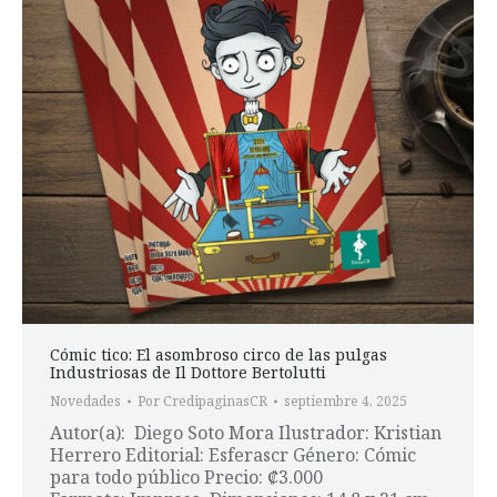
Cómic tico: El asombroso circo de las pulgas
Industriosas de Il Dottore Bertolutti
Novedades
Por
CredipaginasCR
septiembre 4, 2025
Autor(a): Diego Soto Mora Ilustrador: Kristian
Herrero Editorial: Esferascr Género: Cómic
para todo público Precio: ₡3.000