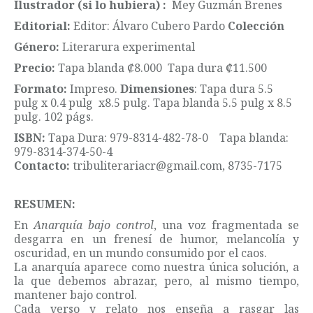
Ilustrador (si lo hubiera) :
Mey Guzmán Brenes
Editorial:
Editor: Álvaro Cubero Pardo
Colección
Género:
Literarura experimental
Precio:
Tapa blanda ₡8.000 Tapa dura ₡11.500
Formato:
Impreso.
Dimensiones
: Tapa dura 5.5
pulg x 0.4 pulg x8.5 pulg. Tapa blanda 5.5 pulg x 8.5
pulg. 102 págs.
ISBN:
Tapa Dura: 979-8314-482-78-0 Tapa blanda:
979-8314-374-50-4
Contacto:
tribuliterariacr@gmail.com, 8735-7175
RESUMEN:
En
Anarquía bajo control
, una voz fragmentada se
desgarra en un frenesí de humor, melancolía y
oscuridad, en un mundo consumido por el caos.
La anarquía aparece como nuestra única solución, a
la que debemos abrazar, pero, al mismo tiempo,
mantener bajo control.
Cada verso y relato nos enseña a rasgar las