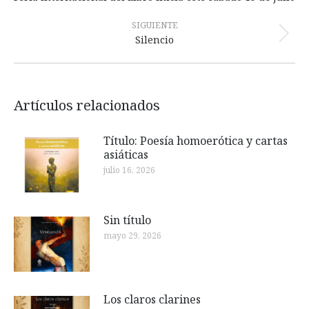
publicaciones
anterior:
SIGUIENTE
Publicación
Silencio
siguiente:
Artículos relacionados
Título: Poesía homoerótica y cartas
asiáticas
julio 16, 2026
Sin título
mayo 29, 2026
Los claros clarines