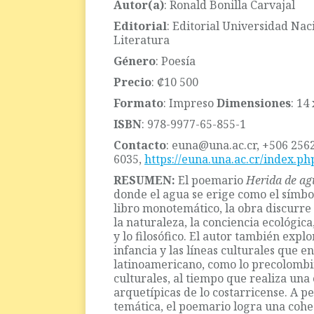
Autor(a)
: Ronald Bonilla Carvajal
Editorial
: Editorial Universidad Nac
Literatura
Género
: Poesía
Precio
: ₡10 500
Formato
: Impreso
Dimensiones
: 14
ISBN
: 978-9977-65-855-1
Contacto
: euna@una.ac.cr, +506 256
6035,
https://euna.una.ac.cr/index.p
RESUMEN:
El poemario
Herida de ag
donde el agua se erige como el símbo
libro monotemático, la obra discurre
la naturaleza, la conciencia ecológica,
y lo filosófico. El autor también expl
infancia y las líneas culturales que e
latinoamericano, como lo precolombin
culturales, al tiempo que realiza una 
arquetípicas de lo costarricense. A p
temática, el poemario logra una cohes