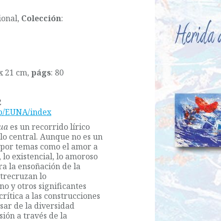
ional,
Colección
:
 x 21 cm,
págs
: 80
2
hp/EUNA/index
ua
es un recorrido lírico
lo central. Aunque no es un
 por temas como el amor a
 lo existencial, lo amoroso
ora la ensoñación de la
ntrecruzan lo
o y otros significantes
crítica a las construcciones
esar de la diversidad
ión a través de la