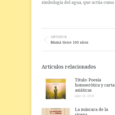
simbología del agua, que actúa como 
Navegación
entre
ANTERIOR
Publicación
Mamá tiene 100 años
publicaciones
anterior:
Artículos relacionados
Título: Poesía
homoerótica y carta
asiáticas
julio 16, 2026
La máscara de la
sirena