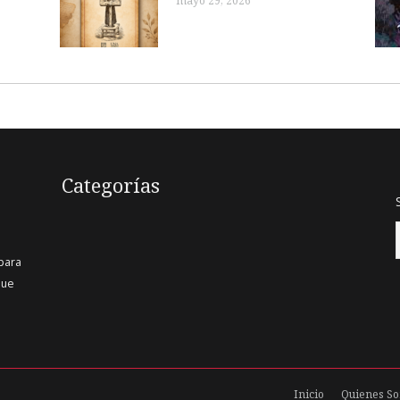
mayo 29, 2026
Categorías
 para
que
Inicio
Quienes S