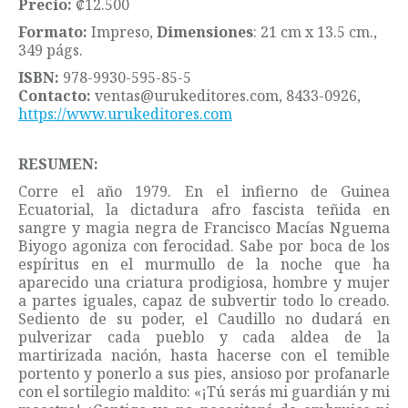
Precio:
₡12.500
Formato:
Impreso,
Dimensiones
: 21 cm x 13.5 cm.,
349 págs.
ISBN:
978-9930-595-85-5
Contacto:
ventas@urukeditores.com, 8433-0926,
https://www.urukeditores.com
RESUMEN:
Corre el año 1979. En el infierno de Guinea
Ecuatorial, la dictadura afro fascista teñida en
sangre y magia negra de Francisco Macías Nguema
Biyogo agoniza con ferocidad. Sabe por boca de los
espíritus en el murmullo de la noche que ha
aparecido una criatura prodigiosa, hombre y mujer
a partes iguales, capaz de subvertir todo lo creado.
Sediento de su poder, el Caudillo no dudará en
pulverizar cada pueblo y cada aldea de la
martirizada nación, hasta hacerse con el temible
portento y ponerlo a sus pies, ansioso por profanarle
con el sortilegio maldito: «¡Tú serás mi guardián y mi