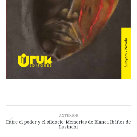
Navegación
entre
ANTERIOR
Entre el poder y el silencio. Memorias de Blanca Ibáñez de
publicaciones
Publicación
Lusinchi
anterior: