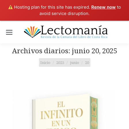
Hosting plan for this site has expired.
Renew now
to
avoid service disruption.
Archivos diarios:
junio 20, 2025
Estás aquí:
Inicio
2025
junio
20