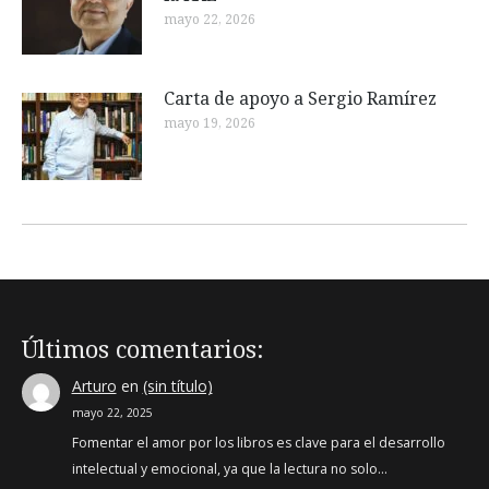
mayo 22, 2026
Carta de apoyo a Sergio Ramírez
mayo 19, 2026
Últimos comentarios:
Arturo
en
(sin título)
mayo 22, 2025
Fomentar el amor por los libros es clave para el desarrollo
intelectual y emocional, ya que la lectura no solo…